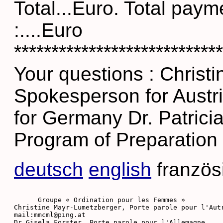
Total...Euro. Total paym
:....Euro
****************************
Your questions : Christ
Spokesperson for Austri
for Germany Dr. Patricia
Program of Preparation 
deutsch
english
französ
      Groupe « Ordination pour les Femmes » 

Christine Mayr-Lumetzberger, Porte parole pour l'Autr
mail:mmcml@ping.at

Dr Gisela Forster, Porte parole pour l'Allemagne
