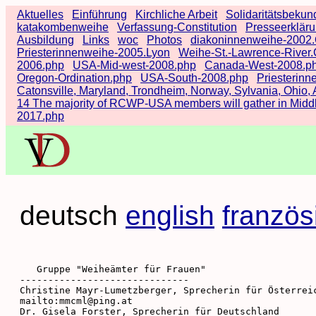
Aktuelles
Einführung
Kirchliche Arbeit
Solidaritätsbeku
katakombenweihe
Verfassung-Constitution
Presseerklär
Ausbildung
Links
woc
Photos
diakoninnenweihe-2002.
Priesterinnenweihe-2005.Lyon
Weihe-St.-Lawrence-River
2006.php
USA-Mid-west-2008.php
Canada-West-2008.p
Oregon-Ordination.php
USA-South-2008.php
Priesterinn
Catonsville, Maryland, Trondheim, Norway, Sylvania, Ohio, 
14 The majority of RCWP-USA members will gather in Middl
2017.php
deutsch
english
französ
   Gruppe "Weiheämter für Frauen"

------------------------------

Christine Mayr-Lumetzberger, Sprecherin für Österreic
mailto:mmcml@ping.at

Dr. Gisela Forster, Sprecherin für Deutschland
