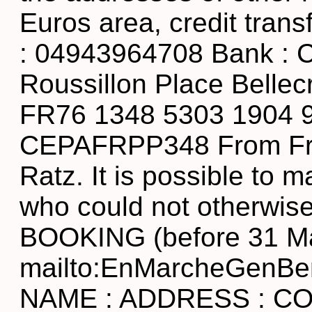
Euros area, credit tran
: 04943964708 Bank : 
Roussillon Place Bellec
FR76 1348 5303 1904 94
CEPAFRPP348 From Franc
Ratz. It is possible to
who could not otherwise a
BOOKING (before 31 Mar
mailto:EnMarcheGenB
NAME : ADDRESS : COUN