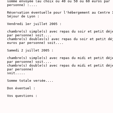
somme envoyée (au choix ou 40 ou 50 ou 60 euros par

personne) :....

Réservation éventuelle pour l'hébergement au Centre I
Séjour de Lyon :

Vendredi 1er juillet 2005 :

chambre(s) simple(s) avec repas du soir et petit déje
par personne) soit....

chambre(s) doubles(s) avec repas du soir et petit déj
euros par personne) soit....

Samedi 2 juillet 2005 :

chambre(s) simple(s) avec repas du midi et petit déje
par personne) soit....

chambre(s) double(s) avec repas du midi et petit déje
par personne)

soit.....

Somme totale versée....

Don éventuel :

Vos questions :
