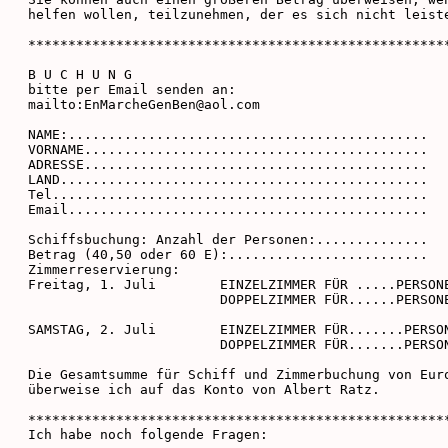
helfen wollen, teilzunehmen, der es sich nicht leiste
*****************************************************
B U C H U N G

bitte per Email senden an:

mailto:EnMarcheGenBen@aol.com

NAME:.............................................

VORNAME...........................................

ADRESSE...........................................

LAND..............................................

Tel...............................................

Email.............................................

Schiffsbuchung: Anzahl der Personen:..............

Betrag (40,50 oder 60 E):.........................

Zimmerreservierung:

Freitag, 1. Juli	EINZELZIMMER FÜR .....PERSONEN

			DOPPELZIMMER FÜR......PERSONEN

SAMSTAG, 2. Juli	EINZELZIMMER FÜR.......PERSONEN

			DOPPELZIMMER FÜR.......PERSONEN

Die Gesamtsumme für Schiff und Zimmerbuchung von Euro
überweise ich auf das Konto von Albert Ratz.

*****************************************************
Ich habe noch folgende Fragen:
