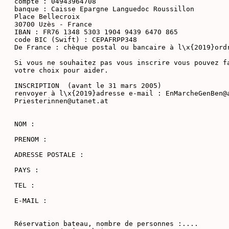
compte : 04943964708

banque : Caisse Epargne Languedoc Roussillon

Place Bellecroix

30700 Uzès - France

IBAN : FR76 1348 5303 1904 9439 6470 865

code BIC (Swift) : CEPAFRPP348

De France : chèque postal ou bancaire à l\x{2019}ordr
Si vous ne souhaitez pas vous inscrire vous pouvez fa
votre choix pour aider.

INSCRIPTION  (avant le 31 mars 2005)

renvoyer à l\x{2019}adresse e-mail : EnMarcheGenBen@a
Priesterinnen@utanet.at

NOM :

PRENOM :

ADRESSE POSTALE :

PAYS :

TEL :

E-MAIL :

Réservation bateau, nombre de personnes :....
