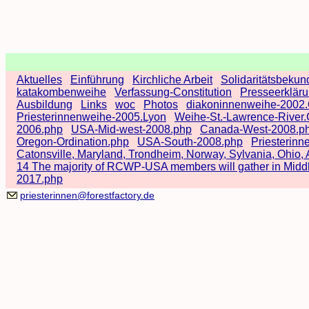
Aktuelles
Einführung
Kirchliche Arbeit
Solidaritätsbeku
katakombenweihe
Verfassung-Constitution
Presseerklär
Ausbildung
Links
woc
Photos
diakoninnenweihe-2002.
Priesterinnenweihe-2005.Lyon
Weihe-St.-Lawrence-River
2006.php
USA-Mid-west-2008.php
Canada-West-2008.p
Oregon-Ordination.php
USA-South-2008.php
Priesterinn
Catonsville, Maryland, Trondheim, Norway, Sylvania, Ohio, 
14 The majority of RCWP-USA members will gather in Middl
2017.php
priesterinnen@forestfactory.de