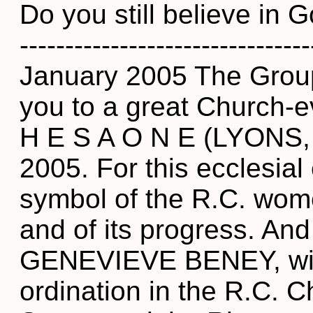
Do you still believe in God?
-------------------------
January 2005 The Gro
you to a great Church-e
H E S A O N E (LYONS
2005. For this ecclesia
symbol of the R.C. wom
and of its progress. An
GENEVIEVE BENEY, will 
ordination in the R.C. C