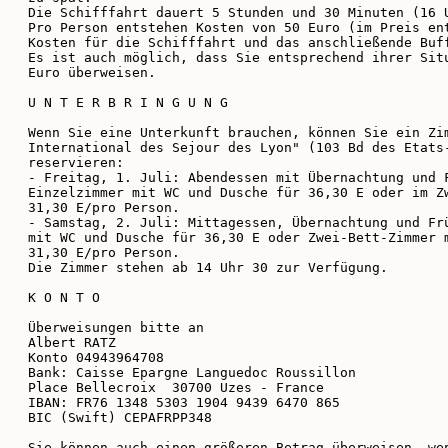
Die Schifffahrt dauert 5 Stunden und 30 Minuten (16 U
Pro Person entstehen Kosten von 50 Euro (im Preis ent
Kosten für die Schifffahrt und das anschließende Buff
Es ist auch möglich, dass Sie entsprechend ihrer Situ
Euro überweisen.

U N T E R B R I N G U N G

Wenn Sie eine Unterkunft brauchen, können Sie ein Zim
International des Sejour des Lyon" (103 Bd des Etats-
reservieren:

- Freitag, 1. Juli: Abendessen mit Übernachtung und F
Einzelzimmer mit WC und Dusche für 36,30 E oder im Zw
31,30 E/pro Person.

- Samstag, 2. Juli: Mittagessen, Übernachtung und Frü
mit WC und Dusche für 36,30 E oder Zwei-Bett-Zimmer m
31,30 E/pro Person.

Die Zimmer stehen ab 14 Uhr 30 zur Verfügung.

K O N T O

Überweisungen bitte an

Albert RATZ

Konto 04943964708

Bank: Caisse Epargne Languedoc Roussillon

Place Bellecroix  30700 Uzes - France

IBAN: FR76 1348 5303 1904 9439 6470 865

BIC (Swift) CEPAFRPP348

Sie können auch einen größeren Betrag überweisen, wen