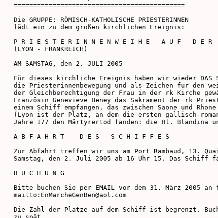
============================================

Die GRUPPE: RÖMISCH-KATHOLISCHE PRIESTERINNEN

lädt ein zu dem großen kirchlichen Ereignis:

P R I E S T E R I N N E N W E I H E   A U F   D E R  
(LYON - FRANKREICH)

AM SAMSTAG, den 2. JULI 2005

Für dieses kirchliche Ereignis haben wir wieder DAS S
die Priesterinnenbewegung und als Zeichen für den wei
der Gleichberechtigung der Frau in der rk Kirche gewä
Französin Genevieve Beney das Sakrament der rk Priest
einem Schiff empfangen, das zwischen Saone und Rhone 
(Lyon ist der Platz, an dem die ersten gallisch-roman
Jahre 177 den Märtyrertod fanden: die Hl. Blandina un
A B F A H R T    D E S   S C H I F F E S

Zur Abfahrt treffen wir uns am Port Rambaud, 13. Quai
Samstag, den 2. Juli 2005 ab 16 Uhr 15. Das Schiff fä
B U C H U N G

Bitte buchen Sie per EMAIL vor dem 31. März 2005 an f
mailto:EnMarcheGenBen@aol.com

Die Zahl der Plätze auf dem Schiff ist begrenzt. Buch
zu spät.
