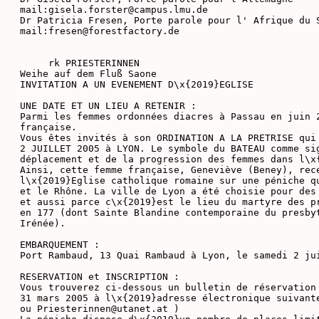
mail:gisela.forster@campus.lmu.de

Dr Patricia Fresen, Porte parole pour l' Afrique du S
mail:fresen@forestfactory.de

     rk PRIESTERINNEN

Weihe auf dem Fluß Saone

INVITATION A UN EVENEMENT D\x{2019}EGLISE

UNE DATE ET UN LIEU A RETENIR :

Parmi les femmes ordonnées diacres à Passau en juin 2
française.

Vous êtes invités à son ORDINATION A LA PRETRISE qui 
2 JUILLET 2005 à LYON. Le symbole du BATEAU comme sig
déplacement et de la progression des femmes dans l\x{
Ainsi, cette femme française, Geneviève (Beney), rece
l\x{2019}Eglise catholique romaine sur une péniche qu
et le Rhône. La ville de Lyon a été choisie pour des 
et aussi parce c\x{2019}est le lieu du martyre des pr
en 177 (dont Sainte Blandine contemporaine du presbyt
Irénée).

EMBARQUEMENT :

Port Rambaud, 13 Quai Rambaud à Lyon, le samedi 2 jui
RESERVATION et INSCRIPTION :

Vous trouverez ci-dessous un bulletin de réservation 
31 mars 2005 à l\x{2019}adresse électronique suivante
ou Priesterinnen@utanet.at )
