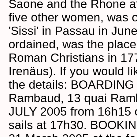
Saone and the Rhone at
five other women, was 
'Sissi' in Passau in Jun
ordained, was the place 
Roman Christians in 177
Irenäus). If you would li
the details: BOARDING
Rambaud, 13 quai Ra
JULY 2005 from 16h15 o
sails at 17h30. BOOKIN