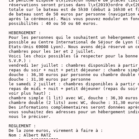
La péniche dispose d\x{2019}un nombre de places limit
réservations seront prises dans l\x{2019}ordre d\x{20
totale sur le bateau est de 5h30 (début à 16h30 et fi
de bateau sont de 50 euros par personne (navigation e
après la cérémonie). Mais vous pouvez moduler en fonc
possibilités : 40 ou 50 ou 60 euros.

HEBERGEMENT :

Pour les personnes qui le souhaitent un hébergement d
possible au Centre International de Séjour de Lyon (1
Etats-Unis 69008 Lyon). Nous avons déjà réservé un ce
chambres pour les 1er et 2 juillet.

Voici les choix possibles (à respecter pour la bonne 
S.V.P.) :

vendredi 1er juillet : chambres disponibles à partir 
repas du soir + nuit + petit déjeuner : chambre simpl
douche : 36,30 euros par personne ou chambre double (
douche : 31,30 euros par personne

le samedi 2 juillet : chambres disponibles à partir d
repas de midi + nuit + petit déjeuner (repas du soir 
voir plus haut) :

chambre simple (1 lit) avec WC, douche : 36,30 euros 
chambre double (2 lits) avec WC, douche : 31,30 euros
Des informations complémentaires seront données après
vous souhaitez des adresses pour un hébergement indiv
nous le préciser.

REGLEMENT :

De la zone euros, virement à faire à :

Nom : Albert RATZ
