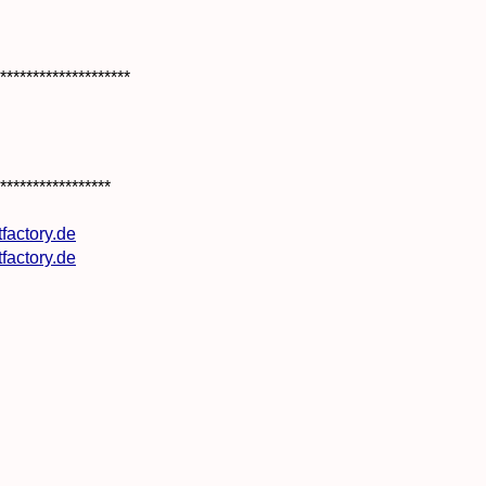
********************
*****************
factory.de
factory.de