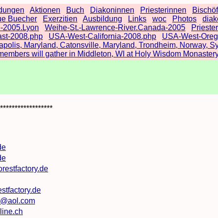
ndungen
Aktionen
Buch
Diakoninnen
Priesterinnen
Bischö
e Buecher
Exerzitien
Ausbildung
Links
woc
Photos
diak
e-2005.Lyon
Weihe-St.-Lawrence-River.Canada-2005
Priest
st-2008.php
USA-West-California-2008.php
USA-West-Orego
apolis, Maryland, Catonsville, Maryland, Trondheim, Norway, Sy
bers will gather in Middleton, WI at Holy Wisdom Monastery 
******************
de
de
orestfactory.de
stfactory.de
@aol.com
ine.ch