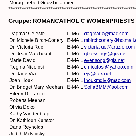
Morag Liebert Grossbritannien
**********************************************************************
Gruppe: ROMANCATHOLIC WOMENPRIESTS
Dagmar Celeste
E-MAIL
dagmaric@mac.com
Dr. Michele Birch-Conery
E-MAIL
mbirchconery@hotmail
Dr. Victoria Rue
E-MAIL
victoriarue@cruzio.com
Dr. Jean Marcheant
E-MAIL
rjblessings@gis.net
Marie David
E-MAIL
evensong@gis.net
Regina Nicolosi
E-MAIL
crnicolosi@yahoo.com
Dr. Jane Via
E-MAIL
ejv@cox.net
Joan Houk
E-MAIL
jhoukmdiv@mac.com
Dr. Bridget Mary Meehan
E-MAIL
SofiaBMM@aol.com
Eileen DiFranco
Roberta Meehan
Olivia Doko
Kathy Vandenburg
Dr. Kathleen Kunster
Dana Reynolds
Judith McKlosky