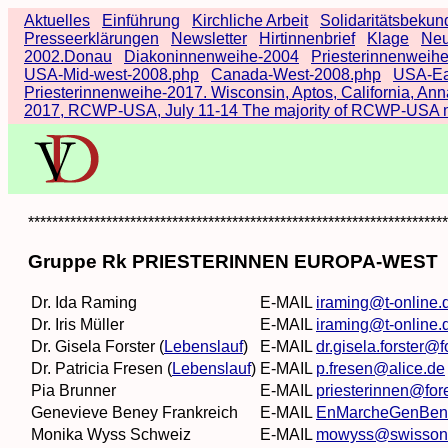
Aktuelles
Einführung
Kirchliche Arbeit
Solidaritätsbeku
Presseerklärungen
Newsletter
Hirtinnenbrief
Klage
Neu
2002.Donau
Diakoninnenweihe-2004
Priesterinnenweih
USA-Mid-west-2008.php
Canada-West-2008.php
USA-Ea
Priesterinnenweihe-2017. Wisconsin, Aptos, California, Ann
2017, RCWP-USA, July 11-14 The majority of RCWP-USA mem
**********************************************************************
Gruppe Rk PRIESTERINNEN EUROPA-WEST
Dr. Ida Raming
E-MAIL
iraming@t-online.
Dr. Iris Müller
E-MAIL
iraming@t-online.
Dr. Gisela Forster (
Lebenslauf
)
E-MAIL
dr.gisela.forster@f
Dr. Patricia Fresen (
Lebenslauf
)
E-MAIL
p.fresen@alice.de
Pia Brunner
E-MAIL
priesterinnen@fore
Genevieve Beney Frankreich
E-MAIL
EnMarcheGenBen
Monika Wyss Schweiz
E-MAIL
mowyss@swissonl