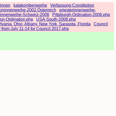
finnen
katakombenweihe
Verfassung-Constitution
oninnenweihe-2002.Österreich
priesterinnenweihe-
erinnenweihe-Schweiz-2006
Pittsburgh-Ordination-2006.php
n-Ordination.php
USA-South-2008.php
lvania, Ohio, Albany, New York, Sarasota, Florida
Council
from July 11-14 for Council 2017.php